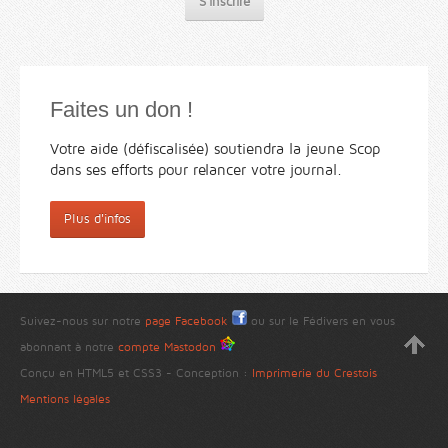
S'inscrire
Faites un don !
Votre aide (défiscalisée) soutiendra la jeune Scop
dans ses efforts pour relancer votre journal.
Plus d'infos
Suivez-nous sur notre
page Facebook
ou sur le Fédivers en vous
abonnant à notre
compte Mastodon
Conçu en HTML5 et CSS3 - Conception :
Imprimerie du Crestois
Mentions légales