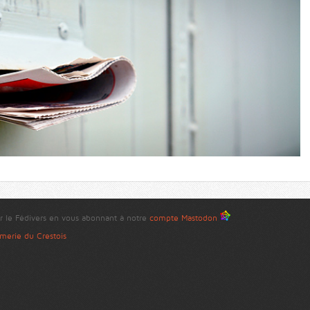
r le Fédivers en vous abonnant à notre
compte Mastodon
merie du Crestois