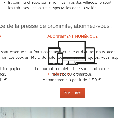
Et comme chaque semaine : les infos des villages, le sport,
les tribunes, les loisirs et spectacles dans la vallée…
e de la presse de proximité, abonnez-vous !
R
ABONNEMENT NUMÉRIQUE
 sont essentiels au fonctionnement du site et d’autres nous aident 
n ces cookies. Merci de noter que, si vous les rejetez, vous risqu
ition papier,
Le journal complet lisible sur smartphone,
Lire les CGU
res.
tablette ou ordinateur.
11 €.
Abonnements à partir de 4,50 €.
Plus d’infos