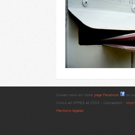
Suivez-nous sur notre
page Facebook
ou su
Conçu en HTML5 et CSS3 - Conception :
Impri
Mentions légales