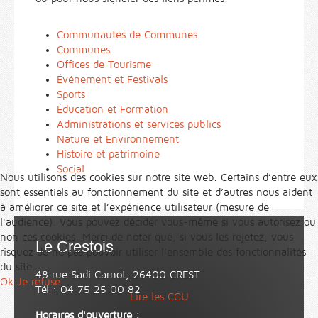
Communautés de Communes
Communes
Offices de Tourisme
Événement et Festivals
Sports
Éducation et Formation
Administrations et services publics
Nature et Environnement
Histoire et patrimoine
Social
Nous utilisons des cookies sur notre site web. Certains d’entre eux
sont essentiels au fonctionnement du site et d’autres nous aident
à améliorer ce site et l’expérience utilisateur (mesure de
l'audience). Vous pouvez décider vous-même si vous autorisez ou
non ces cookies. Merci de noter que, si vous les rejetez, vous
Le Crestois
risquez de ne pas pouvoir utiliser l’ensemble des fonctionnalités
du site.
48 rue Sadi Carnot, 26400 CREST
Ok
Je refuse
Tél : 04 75 25 00 82
Lire les CGU
Horaires d'ouverture :