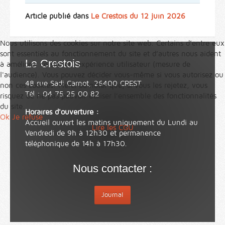
Article publié dans
Le Crestois du 12 juin 2026
Nous utilisons des cookies sur notre site web. Certains d’entre eux
sont essentiels au fonctionnement du site et d’autres nous aident
Le Crestois
à améliorer ce site et l’expérience utilisateur (mesure de
l'audience). Vous pouvez décider vous-même si vous autorisez ou
48 rue Sadi Carnot, 26400 CREST
non ces cookies. Merci de noter que, si vous les rejetez, vous
Tél : 04 75 25 00 82
risquez de ne pas pouvoir utiliser l’ensemble des fonctionnalités
du site.
Horaires d'ouverture :
Ok
Je refuse
Accueil ouvert les matins uniquement du Lundi au
Lire les CGU
Vendredi de 9h à 12h30 et permanence
téléphonique de 14h à 17h30.
Nous contacter :
Journal