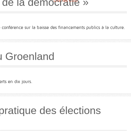
s de la démocratie »
Lire les CGU
 conférence sur la baisse des financements publics à la culture.
au Groenland
ts en dix jours.
 pratique des élections