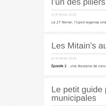
l’un des pilier
le
19 février 2026
.
Le 27 février, l’Upvd organise une
Les Mitain’s 
le
18 février 2026
.
Épisode 2
: une douzaine de concer
Le petit guide
municipales