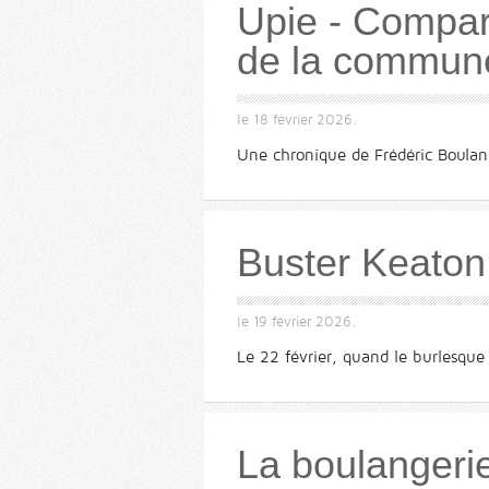
Upie - Compare
de la commun
le
18 février 2026
.
Une chronique de Frédéric Boula
Buster Keaton
le
19 février 2026
.
Le 22 février, quand le burlesque 
La boulangerie