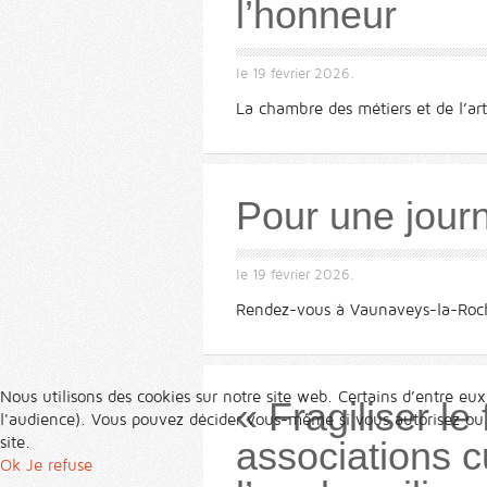
l’honneur
le
19 février 2026
.
La chambre des métiers et de l’arti
Pour une jour
le
19 février 2026
.
Rendez-vous à Vaunaveys-la-Roch
Nous utilisons des cookies sur notre site web. Certains d’entre eux
« Fragiliser l
l'audience). Vous pouvez décider vous-même si vous autorisez ou no
site.
associations cu
Ok
Je refuse