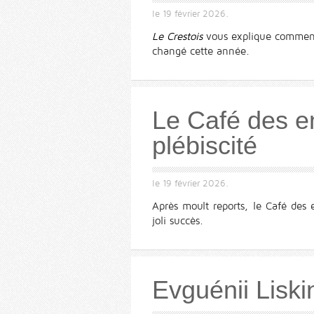
le
19 février 2026
.
Le Crestois
vous explique comment v
changé cette année.
Le Café des en
plébiscité
le
19 février 2026
.
Après moult reports, le Café des e
joli succès.
Evguénii Liski