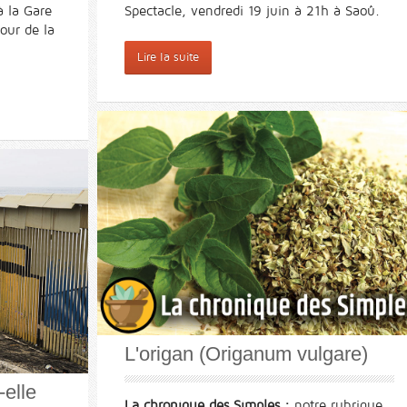
à la Gare
Spectacle, vendredi 19 juin à 21h à Saoû.
tour de la
Lire la suite
L'origan (Origanum vulgare)
-elle
La chronique des Simples :
notre rubrique