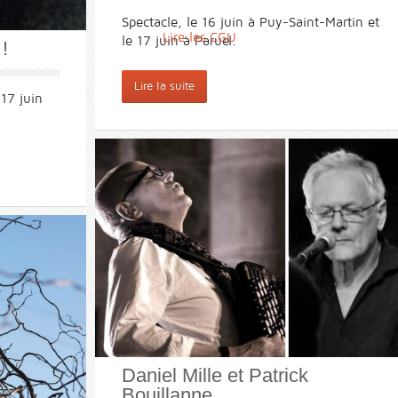
Spectacle, le 16 juin à Puy-Saint-Martin et
Lire les CGU
le 17 juin à Paruel.
!
Lire la suite
 17 juin
Daniel Mille et Patrick
Bouillanne