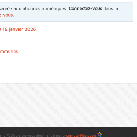
 réservée aux abonnés numériques.
Connectez-vous
dans la
z-vous
.
u 16 janvier 2026
communes
r le Fédivers en vous abonnant à notre
compte Mastodon