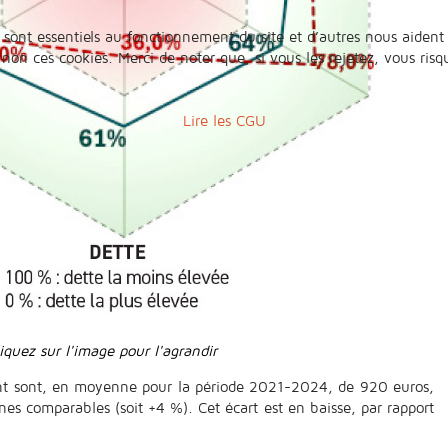
 sont essentiels au fonctionnement du site et d’autres nous aident 
n ces cookies. Merci de noter que, si vous les rejetez, vous risqu
Lire les CGU
iquez sur l'image pour l'agrandir
tant sont, en moyenne pour la période 2021-2024, de 920 euros,
s comparables (soit +4 %). Cet écart est en baisse, par rapport