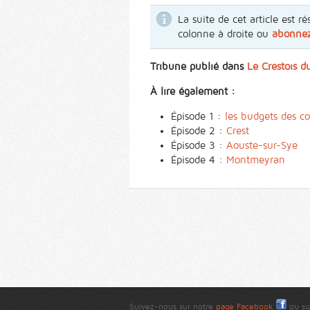
La suite de cet article est
colonne à droite ou
abonne
Tribune publié dans
Le Crestois d
À lire également :
Épisode 1 :
les budgets des 
Épisode 2 :
Crest
Épisode 3 :
Aouste-sur-Sye
Épisode 4 :
Montmeyran
Suivez-nous sur notre
page Facebook
ou su