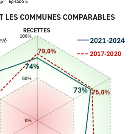
nger.
Épisode 5
.