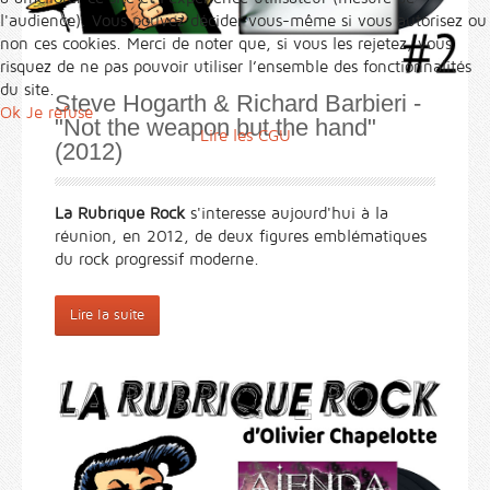
l'audience). Vous pouvez décider vous-même si vous autorisez ou
non ces cookies. Merci de noter que, si vous les rejetez, vous
risquez de ne pas pouvoir utiliser l’ensemble des fonctionnalités
du site.
Steve Hogarth & Richard Barbieri -
Ok
Je refuse
"Not the weapon but the hand"
Lire les CGU
(2012)
La Rubrique Rock
s'interesse aujourd'hui à la
réunion, en 2012, de deux figures emblématiques
du rock progressif moderne.
Lire la suite