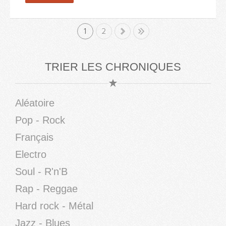
1
»
2
Fin
TRIER LES CHRONIQUES
Aléatoire
Pop - Rock
Français
Electro
Soul - R'n'B
Rap - Reggae
Hard rock - Métal
Jazz - Blues