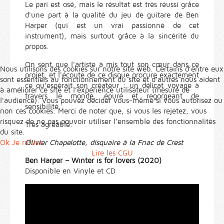
Le pari est osé, mais le résultat est très réussi grâce
d'une part à la qualité du jeu de guitare de Ben
Harper (qui est un vrai passionné de cet
instrument), mais surtout grâce à la sincérité du
propos.
On sent que l'artiste à mis tout son cœur dans ce
Nous utilisons des cookies sur notre site web. Certains d’entre eux
projet, et l'écoute de ce disque procure exactement
sont essentiels au fonctionnement du site et d’autres nous aident
ce qu’espérait son créateur : un délicat voyage à
à améliorer ce site et l’expérience utilisateur (mesure de
travers le monde, épuré et regorgeant de
l'audience). Vous pouvez décider vous-même si vous autorisez ou
sensibilité.
non ces cookies. Merci de noter que, si vous les rejetez, vous
risquez de ne pas pouvoir utiliser l’ensemble des fonctionnalités
Très agréable.
du site.
Ok
Je refuse
Olivier Chapelotte, disquaire à la Fnac de Crest
Lire les CGU
Ben Harper – Winter is for lovers (2020)
Disponible en Vinyle et CD