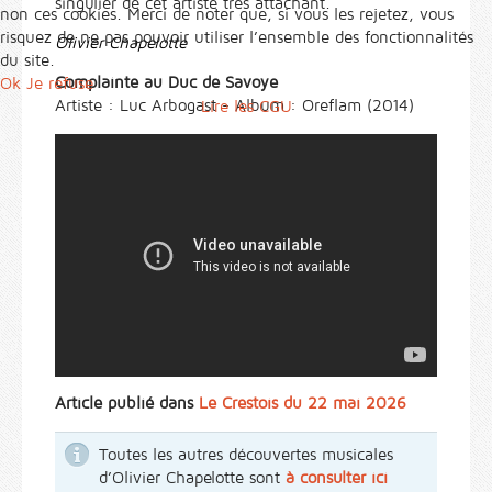
singulier de cet artiste très attachant.
non ces cookies. Merci de noter que, si vous les rejetez, vous
risquez de ne pas pouvoir utiliser l’ensemble des fonctionnalités
Olivier Chapelotte
du site.
Complainte au Duc de Savoye
Ok
Je refuse
Artiste : Luc Arbogast - Album : Oreflam (2014)
Lire les CGU
Article publié dans
Le Crestois du 22 mai 2026
Toutes les autres découvertes musicales
d’Olivier Chapelotte sont
à consulter ici