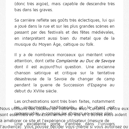
(donc très aigüe), mais capable de descendre très
bas dans les graves.
Sa carrière reflète ses goûts très éclectiques, lui qui
a joué dans la rue et sur les plus grandes scènes en
passant par des festivals et des fêtes médiévales,
en interprétant aussi bien du metal que de la
musique du Moyen Âge, celtique ou folk.
Il y a de nombreux morceaux qui méritent votre
attention, dont cette
Complainte au Duc de Savoye
dont il est aujourd’hui question. Une ancienne
chanson satirique et critique sur la tentative
désastreuse de la Savoie de changer de camp
pendant la guerre de Succession d’Espagne au
début du XVIIIe siècle.
Les orchestrations sont très bien faites, notamment
les instruments traditionnels, et le chant est
Nous utilisons des cookies sur notre site web. Certains d’entre eux
remarquable, y compris les chœurs en arrière plan.
sont essentiels au fonctionnement du site et d’autres nous aident
à améliorer ce site et l’expérience utilisateur (mesure de
Une excellente porte d’entrée dans l’univers
l'audience). Vous pouvez décider vous-même si vous autorisez ou