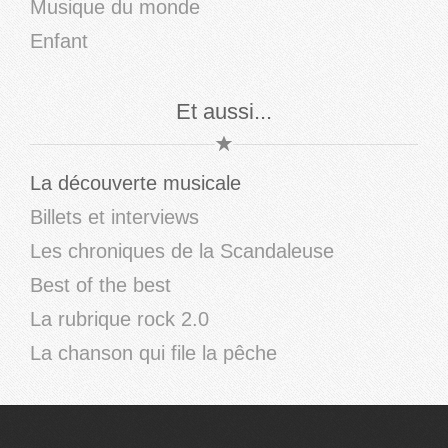
Musique du monde
Enfant
Et aussi...
La découverte musicale
Billets et interviews
Les chroniques de la Scandaleuse
Best of the best
La rubrique rock 2.0
La chanson qui file la pêche