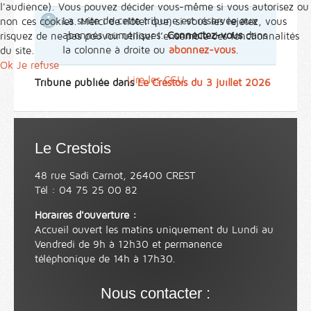
l'audience). Vous pouvez décider vous-même si vous autorisez ou
La suite de cette tribune est réservée aux
non ces cookies. Merci de noter que, si vous les rejetez, vous
abonnés numériques.
Connectez-vous
dans
risquez de ne pas pouvoir utiliser l’ensemble des fonctionnalités
la colonne à droite ou
abonnez-vous
.
du site.
Ok
Je refuse
Lire les CGU
Tribune publiée dans
Le Crestois du 3 juillet 2026
Le Crestois
48 rue Sadi Carnot, 26400 CREST
Tél : 04 75 25 00 82
Horaires d'ouverture :
Accueil ouvert les matins uniquement du Lundi au
Vendredi de 9h à 12h30 et permanence
téléphonique de 14h à 17h30.
Nous contacter :