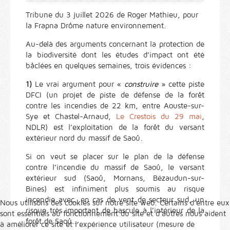
Tribune du 3 juillet 2026 de Roger Mathieu, pour
la Frapna Drôme nature environnement.
Au-delà des arguments concernant la protection de
la biodiversité dont les études d’impact ont été
bâclées en quelques semaines, trois évidences :
1)
Le vrai argument pour «
construire
» cette piste
DFCI (un projet de piste de défense de la forêt
contre les incendies de 22 km, entre Aouste-sur-
Sye et Chastel-Arnaud,
Le Crestois du 29 mai
,
NDLR) est l’exploitation de la forêt du versant
extérieur nord du massif de Saoû.
Si on veut se placer sur le plan de la défense
contre l’incendie du massif de Saoû, le versant
extérieur sud (Saoû, Mornans, Bézaudun-sur-
Bines) est infiniment plus soumis au risque
incendie avec, en cas de vent de secteur sud, un
Nous utilisons des cookies sur notre site web. Certains d’entre eux
risque très important de bascule à l’intérieur de la
sont essentiels au fonctionnement du site et d’autres nous aident
forêt de Saoû...
à améliorer ce site et l’expérience utilisateur (mesure de