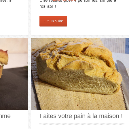
nes, à
Une recette pour 4 personnes, simple à
n
réaliser !
Lire la suite
omme
Faites votre pain à la maison !