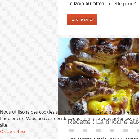
Le lapin au citron
, recette pour 4
Lire la suite
Nous utilisons des cookies sur notre site web. Certains d’entre eux
l'audience). Vous pouvez décider vous-même si vous autorisez ou no
Recette : La brioche aux
site.
Ok
Je refuse