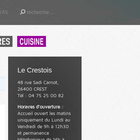
RAS
Le Crestois
48 rue Sadi Carnot,
26400 CREST
Tél : 04 75 25 00 82
Horaires d'ouverture :
Accueil ouvert les matins
uniquement du Lundi au
Vendredi de 9h à 12h30
et permanence
téléphonique de 14h à