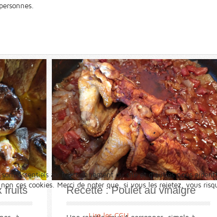
 personnes.
 sont essentiels au fonctionnement du site et d’autres nous aident 
n ces cookies. Merci de noter que, si vous les rejetez, vous risqu
 fruits
Recette : Poulet au vinaigre
Lire les CGU