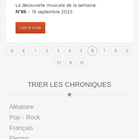
La découverte musicale de la semaine.
N°86
- 19 septembre 2025.
Lire la suite
but
«
1
2
3
4
5
6
7
8
9
10
»
Fin
TRIER LES CHRONIQUES
Aléatoire
Pop - Rock
Français
Electro