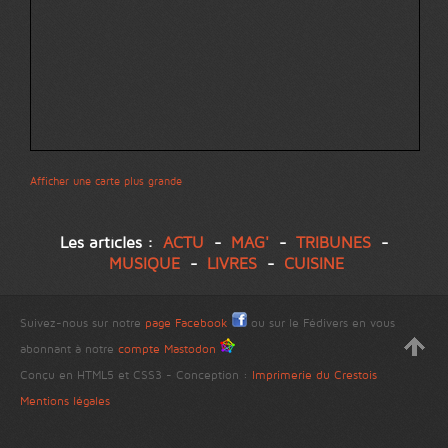
Afficher une carte plus grande
Les articles :
ACTU
-
MAG'
-
TRIBUNES
-
MUSIQUE
-
LIVRES
-
CUISINE
Suivez-nous sur notre
page Facebook
ou sur le Fédivers en vous
abonnant à notre
compte Mastodon
Conçu en HTML5 et CSS3 - Conception :
Imprimerie du Crestois
Mentions légales