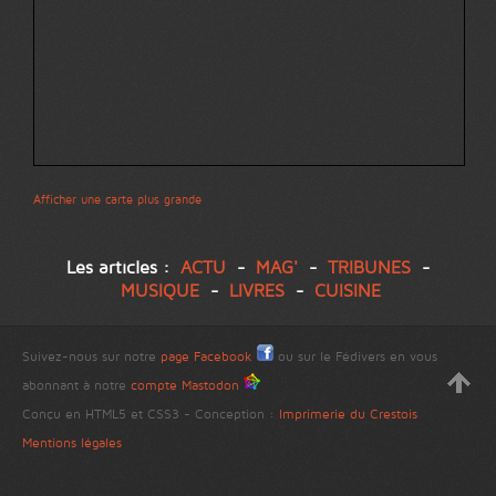
Afficher une carte plus grande
Les articles :
ACTU
-
MAG'
-
TRIBUNES
-
MUSIQUE
-
LIVRES
-
CUISINE
Suivez-nous sur notre
page Facebook
ou sur le Fédivers en vous
abonnant à notre
compte Mastodon
Conçu en HTML5 et CSS3 - Conception :
Imprimerie du Crestois
Mentions légales