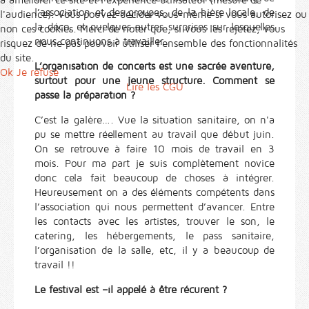
à améliorer ce site et l’expérience utilisateur (mesure de
l’association et des groupes, de la bière locale, de
l'audience). Vous pouvez décider vous-même si vous autorisez ou
la déco, et quelques autres surprises sur lesquelles
non ces cookies. Merci de noter que, si vous les rejetez, vous
nous continuons à travailler.
risquez de ne pas pouvoir utiliser l’ensemble des fonctionnalités
du site.
L’organisation de concerts est une sacrée aventure,
Ok
Je refuse
surtout pour une jeune structure. Comment se
Lire les CGU
passe la préparation ?
C’est la galère…. Vue la situation sanitaire, on n'a
pu se mettre réellement au travail que début juin.
On se retrouve à faire 10 mois de travail en 3
mois. Pour ma part je suis complètement novice
donc cela fait beaucoup de choses à intégrer.
Heureusement on a des éléments compétents dans
l’association qui nous permettent d’avancer. Entre
les contacts avec les artistes, trouver le son, le
catering, les hébergements, le pass sanitaire,
l’organisation de la salle, etc, il y a beaucoup de
travail !!
Le festival est –il appelé à être récurent ?