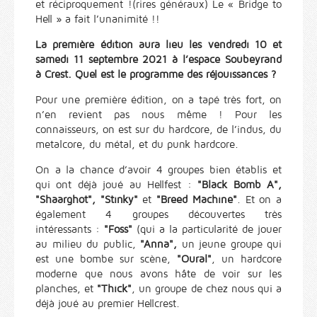
et réciproquement !(rires généraux) Le « Bridge to
Hell » a fait l’unanimité !!
La première édition aura lieu les vendredi 10 et
samedi 11 septembre 2021 à l’espace Soubeyrand
à Crest. Quel est le programme des réjouissances ?
Pour une première édition, on a tapé très fort, on
n’en revient pas nous même ! Pour les
connaisseurs, on est sur du hardcore, de l’indus, du
metalcore, du métal, et du punk hardcore.
On a la chance d’avoir 4 groupes bien établis et
qui ont déjà joué au Hellfest :
"Black Bomb A",
"Shaarghot", "Stinky"
et
"Breed Machine"
. Et on a
également 4 groupes découvertes très
intéressants :
"Foss"
(qui a la particularité de jouer
au milieu du public,
"Anna",
un jeune groupe qui
est une bombe sur scène,
"Oural"
, un hardcore
moderne que nous avons hâte de voir sur les
planches, et
"Thick"
, un groupe de chez nous qui a
déjà joué au premier Hellcrest.