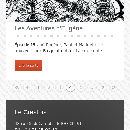
Les Aventures d'Eugène
Épisode 16 :
où Eugène, Paul et Marinette se
trouvent chez Basquiat qui a laissé une note.
Lire la suite
Début
«
1
2
3
4
5
»
6
Fin
Le Crestois
48 rue Sadi Carnot, 26400 CREST
Tél : 04 75 25 00 82