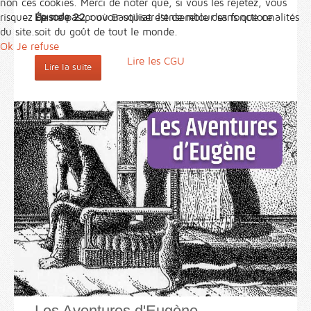
non ces cookies. Merci de noter que, si vous les rejetez, vous
Épisode 22 :
où Basquiat est de retour sans que ce
risquez de ne pas pouvoir utiliser l’ensemble des fonctionnalités
soit du goût de tout le monde.
du site.
Ok
Je refuse
Lire les CGU
Lire la suite
Les Aventures d'Eugène