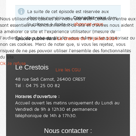
La suite de cet épisode est réservée aux
abonnés numériques.
Connectez-vous
dans
Nous utilisons des cookies sur notre site web. Certains d’entre eux
la colonne à droite ou
abonnez-vous
.
sont essentiels au fonctionnement du site et d’autres nous aident
à améliorer ce site et l’expérience utilisateur (mesure de
l'audience). Vous pouvez décider vous-même si vous autorisez ou
Épisode publié dans
Le Crestois du 19 juillet 2024
non ces cookies. Merci de noter que, si vous les rejetez, vous
risquez de ne pas pouvoir utiliser l’ensemble des fonctionnalités
du site.
Ok
Je refuse
Le Crestois
Lire les CGU
48 rue Sadi Carnot, 26400 CREST
Tél : 04 75 25 00 82
Horaires d'ouverture :
Accueil ouvert les matins uniquement du Lundi au
Vendredi de 9h à 12h30 et permanence
téléphonique de 14h à 17h30.
Nous contacter :