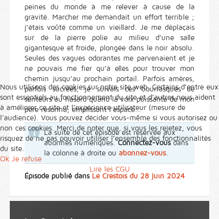
peines du monde à me relever à cause de la
gravité. Marcher me demandait un effort terrible ;
j’étais voûté comme un vieillard. Je me déplaçais
sur de la pierre polie au milieu d’une salle
gigantesque et froide, plongée dans le noir absolu.
Seules des vagues odorantes me parvenaient et je
ne pouvais me fier qu’à elles pour trouver mon
chemin jusqu’au prochain portail. Parfois amères,
Nous utilisons des cookies sur notre site web. Certains d’entre eux
parfois sucrées, je suivais ces bourrasques de
sont essentiels au fonctionnement du site et d’autres nous aident
senteurs au hasard quand la voix puissante de mon
à améliorer ce site et l’expérience utilisateur (mesure de
père résonna, emplissant l’espace...
l'audience). Vous pouvez décider vous-même si vous autorisez ou
non ces cookies. Merci de noter que, si vous les rejetez, vous
La suite de cet épisode est réservée aux
risquez de ne pas pouvoir utiliser l’ensemble des fonctionnalités
abonnés numériques.
Connectez-vous
dans
du site.
la colonne à droite ou
abonnez-vous
.
Ok
Je refuse
Lire les CGU
Épisode publié dans
Le Crestois du 28 juin 2024