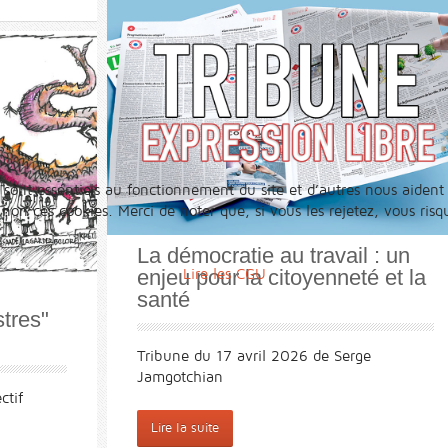
 sont essentiels au fonctionnement du site et d’autres nous aident 
n ces cookies. Merci de noter que, si vous les rejetez, vous risqu
La démocratie au travail : un
enjeu pour la citoyenneté et la
Lire les CGU
santé
tres"
Tribune du 17 avril 2026 de Serge
Jamgotchian
ctif
Lire la suite