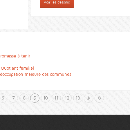
Voir les dessins
promesse à tenir
 Quotient familial
 préoccupation majeure des communes
6
7
8
9
10
11
12
13
»
Fin