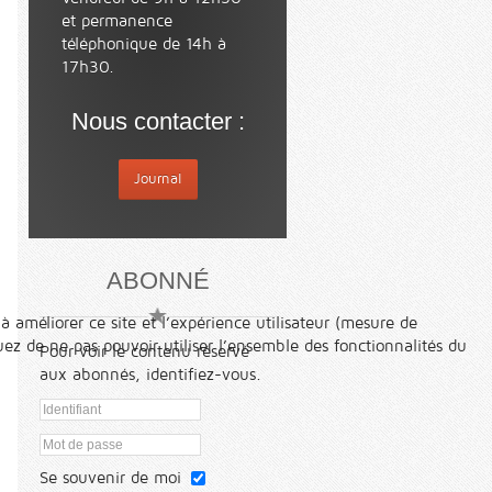
et permanence
téléphonique de 14h à
17h30.
Nous contacter :
Journal
ABONNÉ
à améliorer ce site et l’expérience utilisateur (mesure de
ez de ne pas pouvoir utiliser l’ensemble des fonctionnalités du
Pour voir le contenu réservé
aux abonnés, identifiez-vous.
Se souvenir de moi