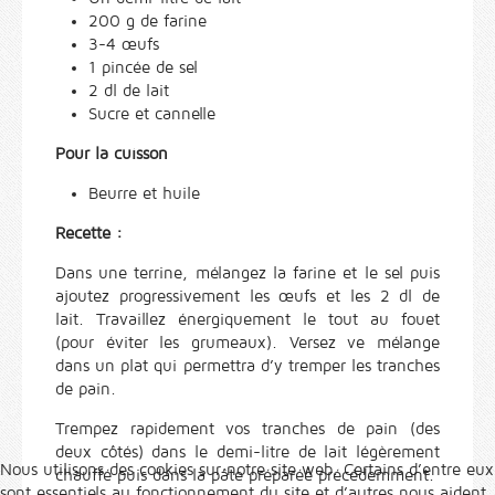
200 g de farine
3-4 œufs
1 pincée de sel
2 dl de lait
Sucre et cannelle
Pour la cuisson
Beurre et huile
Recette :
Dans une terrine, mélangez la farine et le sel puis
ajoutez progressivement les œufs et les 2 dl de
lait. Travaillez énergiquement le tout au fouet
(pour éviter les grumeaux). Versez ve mélange
dans un plat qui permettra d’y tremper les tranches
de pain.
Trempez rapidement vos tranches de pain (des
deux côtés) dans le demi-litre de lait légèrement
Nous utilisons des cookies sur notre site web. Certains d’entre eux
chauffé puis dans la pâte préparée précédemment.
sont essentiels au fonctionnement du site et d’autres nous aident