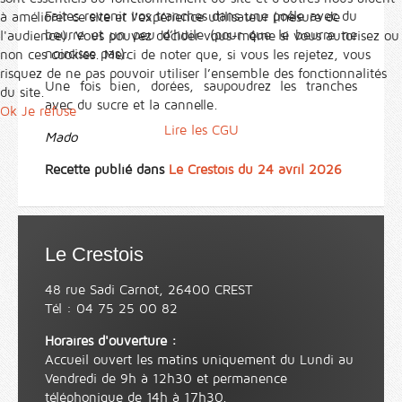
Faites revenir vos tranches dans une poêle avec du
à améliorer ce site et l’expérience utilisateur (mesure de
beurre et un peu d’huile (pour que le beurre ne
l'audience). Vous pouvez décider vous-même si vous autorisez ou
noircisse pas).
non ces cookies. Merci de noter que, si vous les rejetez, vous
risquez de ne pas pouvoir utiliser l’ensemble des fonctionnalités
Une fois bien, dorées, saupoudrez les tranches
du site.
avec du sucre et la cannelle.
Ok
Je refuse
Lire les CGU
Mado
Recette publié dans
Le Crestois du 24 avril 2026
Le Crestois
48 rue Sadi Carnot, 26400 CREST
Tél : 04 75 25 00 82
Horaires d'ouverture :
Accueil ouvert les matins uniquement du Lundi au
Vendredi de 9h à 12h30 et permanence
téléphonique de 14h à 17h30.