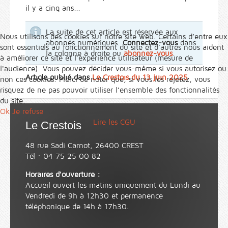
il y a cinq ans...
La suite de cet article est réservée aux
Nous utilisons des cookies sur notre site web. Certains d’entre eux
abonnés numériques.
Connectez-vous
dans
sont essentiels au fonctionnement du site et d’autres nous aident
la colonne à droite ou
abonnez-vous
.
à améliorer ce site et l’expérience utilisateur (mesure de
l'audience). Vous pouvez décider vous-même si vous autorisez ou
Article publié dans
Le Crestois du 13 juin 2025
non ces cookies. Merci de noter que, si vous les rejetez, vous
risquez de ne pas pouvoir utiliser l’ensemble des fonctionnalités
du site.
Ok
Je refuse
Lire les CGU
Le Crestois
48 rue Sadi Carnot, 26400 CREST
Tél : 04 75 25 00 82
Horaires d'ouverture :
Accueil ouvert les matins uniquement du Lundi au
Vendredi de 9h à 12h30 et permanence
téléphonique de 14h à 17h30.