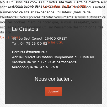
Nous utilisons des cookies sur notre site web. Certains d’entre eux
Article publié dans
Le Crestois du 9 mai 2025
sont essentiels au fonctionnement du site et d’autres nous aident
à améliorer ce site et l’expérience utilisateur (mesure de
l'audience). Vous pouvez décider vous-même si vous autorisez ou
non ces cookies. Merci de noter que, si vous les rejetez, vous
risquez de ne pas pouvoir utiliser l’ensemble des fonctionnalités
Le Crestois
du site.
Ok
Je refuse
48 rue Sadi Carnot, 26400 CREST
Lire les CGU
Tél : 04 75 25 00 82
Horaires d'ouverture :
Accueil ouvert les matins uniquement du Lundi au
Vendredi de 9h à 12h30 et permanence
téléphonique de 14h à 17h30.
Nous contacter :
Journal