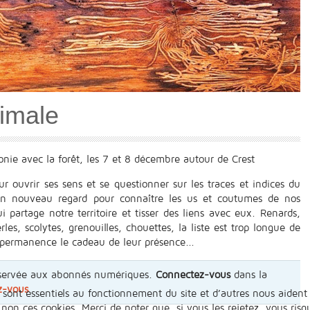
nimale
ie avec la forêt, les 7 et 8 décembre autour de Crest
ouvrir ses sens et se questionner sur les traces et indices du
n nouveau regard pour connaître les us et coutumes de nos
ui partage notre territoire et tisser des liens avec eux. Renards,
les, scolytes, grenouilles, chouettes, la liste est trop longue de
n permanence le cadeau de leur présence...
 réservée aux abonnés numériques.
Connectez-vous
dans la
z-vous
.
 sont essentiels au fonctionnement du site et d’autres nous aident 
n ces cookies. Merci de noter que, si vous les rejetez, vous risqu