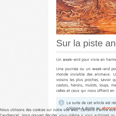
Sur la piste a
Un week-end pour vivre en harmon
Une journée ou un week-end pour 
monde invisible des animaux. U
voisins les plus proches, savoir q
castors, hérons, mulots, loups, mer
celles et ceux qui nous offrent e
La suite de cet article est
colonne à droite ou
abonne
Nous utilisons des cookies sur notre site web. Certains d’entre eux
l'audience). Vous pouvez décider vous-même si vous autorisez ou no