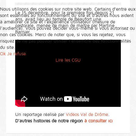
Nous utilisons des cookies sur notre site web. Certains d’entre eux
Le 15 décembre, pour la première fois depuis 21
sont essentiels au fonctionnement du site et d’autres nous aident
ans, avait lieu au temple de Beaufort une
à améliorer ce site et l’expérience utilisateur (mesure de
pastorale, menée de main de maître par Martine
l'audience). Vous pouvez décider vous-même si vous autorisez ou
Barnier.
non ces cookies. Merci de noter que, si vous les rejetez, vous
risquez de ne pas pouvoir utiliser l’ensemble des fonctionnalités
du site.
Ok
Je refuse
Lire les CGU
Un reportage réalisé par
Vidéos Val de Drôme
.
D'autres histoires de notre région
à consulter ici