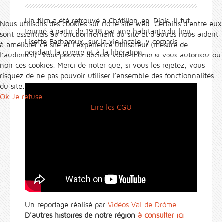
Un film a été retrouvé à Châtillon-en-Diois. Il fut
Nous utilisons des cookies sur notre site web. Certains d’entre eux
tourné à partir de 1938 par une habitante du lieu,
sont essentiels au fonctionnement du site et d’autres nous aident
Lisette Barbaroux, sur la vie locale, y compris
à améliorer ce site et l’expérience utilisateur (mesure de
pendant la guerre et à la libération.
l'audience). Vous pouvez décider vous-même si vous autorisez ou
non ces cookies. Merci de noter que, si vous les rejetez, vous
risquez de ne pas pouvoir utiliser l’ensemble des fonctionnalités
du site.
Ok
Je refuse
Lire les CGU
Un reportage réalisé par
Vidéos Val de Drôme
.
D'autres histoires de notre région
à consulter ici