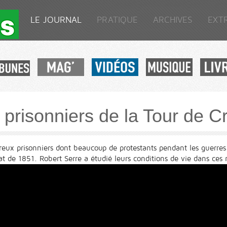
LE JOURNAL
PRATIQUE
ARCHIVES
EXT
s prisonniers de la Tour de C
eux prisonniers dont beaucoup de protestants pendant les guerres d
tat de 1851. Robert Serre a étudié leurs conditions de vie dans ces 