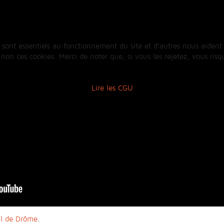
 sont essentiels au fonctionnement du site et d’autres nous aident 
n ces cookies. Merci de noter que, si vous les rejetez, vous risqu
Lire les CGU
al de Drôme
.