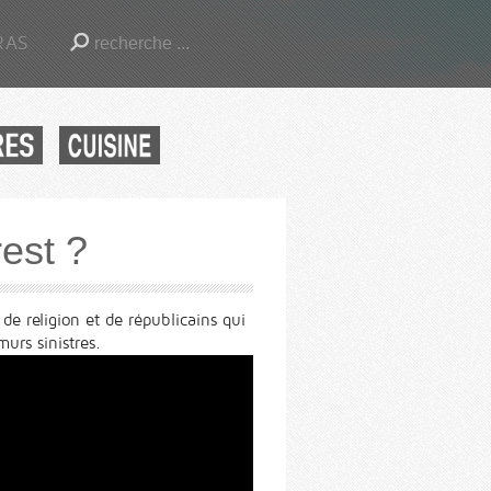
RAS
rest ?
e religion et de républicains qui
murs sinistres.