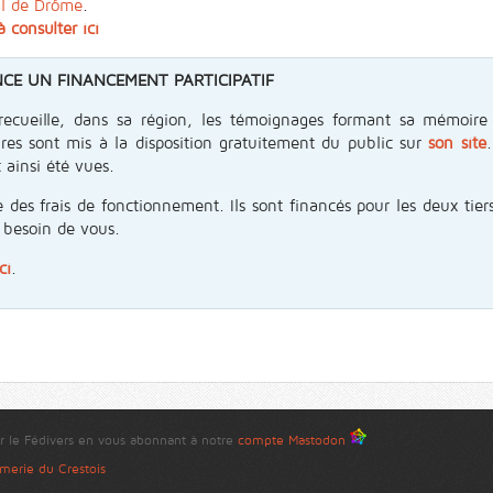
al de Drôme
.
à consulter ici
CE UN FINANCEMENT PARTICIPATIF
recueille, dans sa région, les témoignages formant sa mémoire
ires sont mis à la disposition gratuitement du public sur
son site
 ainsi été vues.
 des frais de fonctionnement. Ils sont financés pour les deux tiers
 besoin de vous.
ci
.
r le Fédivers en vous abonnant à notre
compte Mastodon
merie du Crestois