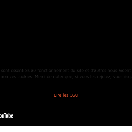
 sont essentiels au fonctionnement du site et d’autres nous aident 
n ces cookies. Merci de noter que, si vous les rejetez, vous risqu
Lire les CGU