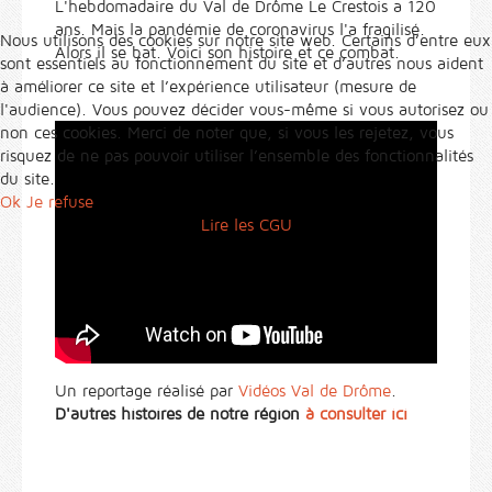
L'hebdomadaire du Val de Drôme Le Crestois a 120
ans. Mais la pandémie de coronavirus l'a fragilisé.
Nous utilisons des cookies sur notre site web. Certains d’entre eux
Alors il se bat. Voici son histoire et ce combat.
sont essentiels au fonctionnement du site et d’autres nous aident
à améliorer ce site et l’expérience utilisateur (mesure de
l'audience). Vous pouvez décider vous-même si vous autorisez ou
non ces cookies. Merci de noter que, si vous les rejetez, vous
risquez de ne pas pouvoir utiliser l’ensemble des fonctionnalités
du site.
Ok
Je refuse
Lire les CGU
Un reportage réalisé par
Vidéos Val de Drôme
.
D'autres histoires de notre région
à consulter ici