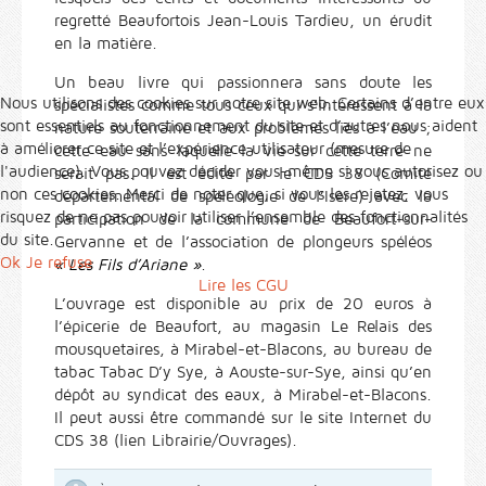
regretté Beaufortois Jean-Louis Tardieu, un érudit
en la matière.
Un beau livre qui passionnera sans doute les
Nous utilisons des cookies sur notre site web. Certains d’entre eux
spécialistes comme tous ceux qui s’intéressent à la
sont essentiels au fonctionnement du site et d’autres nous aident
nature souterraine et aux problèmes liés à l’eau ;
à améliorer ce site et l’expérience utilisateur (mesure de
cette eau sans laquelle la vie sur cette terre ne
l'audience). Vous pouvez décider vous-même si vous autorisez ou
serait pas. Il est édité par le CDS 38 (Comité
non ces cookies. Merci de noter que, si vous les rejetez, vous
départemental de spéléologie de l’Isère) avec la
risquez de ne pas pouvoir utiliser l’ensemble des fonctionnalités
participation de la commune de Beaufort-sur-
du site.
Gervanne et de l’association de plongeurs spéléos
Ok
Je refuse
« Les Fils d’Ariane »
.
Lire les CGU
L’ouvrage est disponible au prix de 20 euros à
l’épicerie de Beaufort, au magasin Le Relais des
mousquetaires, à Mirabel-et-Blacons, au bureau de
tabac Tabac D’y Sye, à Aouste-sur-Sye, ainsi qu’en
dépôt au syndicat des eaux, à Mirabel-et-Blacons.
Il peut aussi être commandé sur le site Internet du
CDS 38 (lien Librairie/Ouvrages).