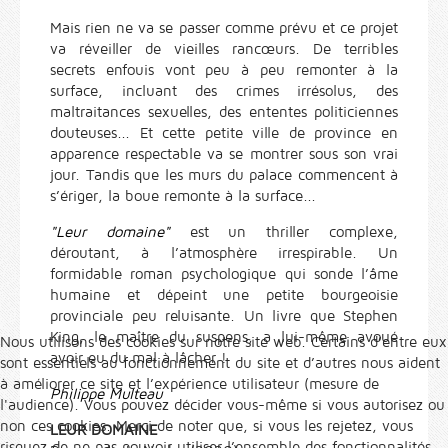
Mais rien ne va se passer comme prévu et ce projet
va réveiller de vieilles rancœurs. De terribles
secrets enfouis vont peu à peu remonter à la
surface, incluant des crimes irrésolus, des
maltraitances sexuelles, des ententes politiciennes
douteuses... Et cette petite ville de province en
apparence respectable va se montrer sous son vrai
jour. Tandis que les murs du palace commencent à
s’ériger, la boue remonte à la surface...
"Leur domaine"
est un thriller complexe,
déroutant, à l’atmosphère irrespirable. Un
formidable roman psychologique qui sonde l’âme
humaine et dépeint une petite bourgeoisie
provinciale peu reluisante. Un livre que Stephen
King, le maître du suspens, a lui-même avoué
Nous utilisons des cookies sur notre site web. Certains d’entre eux
avoir eu du mal à lâcher !
sont essentiels au fonctionnement du site et d’autres nous aident
à améliorer ce site et l’expérience utilisateur (mesure de
Philippe Multeau
l'audience). Vous pouvez décider vous-même si vous autorisez ou
non ces cookies. Merci de noter que, si vous les rejetez, vous
LEUR DOMAINE
risquez de ne pas pouvoir utiliser l’ensemble des fonctionnalités