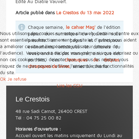
Edité Au Diable Vauvert.
Article publié dans
Le Crestois du 13 mai 2022
Chaque semaine,
le cahier Mag'
de l'édition
Nous utilisons des cookies sur notre site web. Certains d’entre eux
papier ou numérique du journal vous
sont essentiels au fonctionnement du site et d’autres nous aident
présente en 4 pages les principaux
à améliorer ce site et l’expérience utilisateur (mesure de
événements artistiques et culturels du
l'audience). Vous pouvez décider vous-même si vous autorisez ou
week-end à ne pas manquer, ainsi que des
non ces cookies. Merci de noter que, si vous les rejetez, vous
portraits, des
chroniques de disques
,
risquez de ne pas pouvoir utiliser l’ensemble des fonctionnalités
chroniques de livres
, séries ou cinéma.
du site.
Ok
Je refuse
Lire les CGU
Le Crestois
48 rue Sadi Carnot, 26400 CREST
Tél : 04 75 25 00 82
Horaires d'ouverture :
Accueil ouvert les matins uniquement du Lundi au