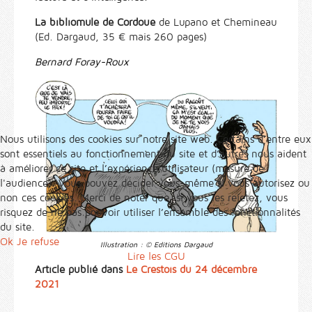
La bibliomule de Cordoue
de Lupano et Chemineau
(Ed. Dargaud, 35 € mais 260 pages)
Bernard Foray-Roux
Nous utilisons des cookies sur notre site web. Certains d’entre eux
sont essentiels au fonctionnement du site et d’autres nous aident
à améliorer ce site et l’expérience utilisateur (mesure de
l'audience). Vous pouvez décider vous-même si vous autorisez ou
non ces cookies. Merci de noter que, si vous les rejetez, vous
risquez de ne pas pouvoir utiliser l’ensemble des fonctionnalités
du site.
Ok
Je refuse
Illustration : © Editions Dargaud
Lire les CGU
Article publié dans
Le Crestois du 24 décembre
2021