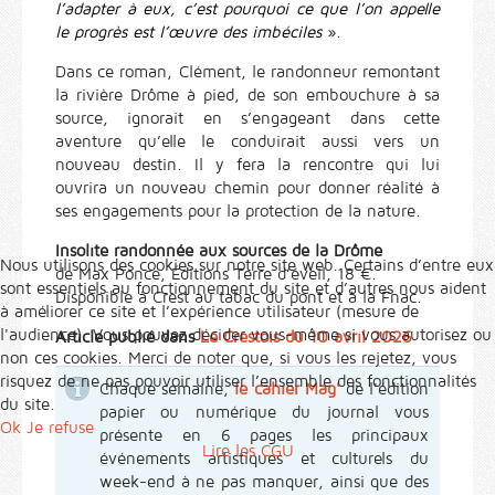
l’adapter à eux, c’est pourquoi ce que l’on appelle
le progrès est l’œuvre des imbéciles
».
Dans ce roman, Clément, le randonneur remontant
la rivière Drôme à pied, de son embouchure à sa
source, ignorait en s’engageant dans cette
aventure qu’elle le conduirait aussi vers un
nouveau destin. Il y fera la rencontre qui lui
ouvrira un nouveau chemin pour donner réalité à
ses engagements pour la protection de la nature.
Insolite randonnée aux sources de la Drôme
Nous utilisons des cookies sur notre site web. Certains d’entre eux
de Max Ponce, Éditions Terre d’éveil, 18 €.
sont essentiels au fonctionnement du site et d’autres nous aident
Disponible à Crest au tabac du pont et à la Fnac.
à améliorer ce site et l’expérience utilisateur (mesure de
l'audience). Vous pouvez décider vous-même si vous autorisez ou
Article publié dans
Le Crestois du 10 avril 2026
non ces cookies. Merci de noter que, si vous les rejetez, vous
risquez de ne pas pouvoir utiliser l’ensemble des fonctionnalités
Chaque semaine,
le cahier Mag'
de l'édition
du site.
papier ou numérique du journal vous
Ok
Je refuse
présente en 6 pages les principaux
Lire les CGU
événements artistiques et culturels du
week-end à ne pas manquer, ainsi que des