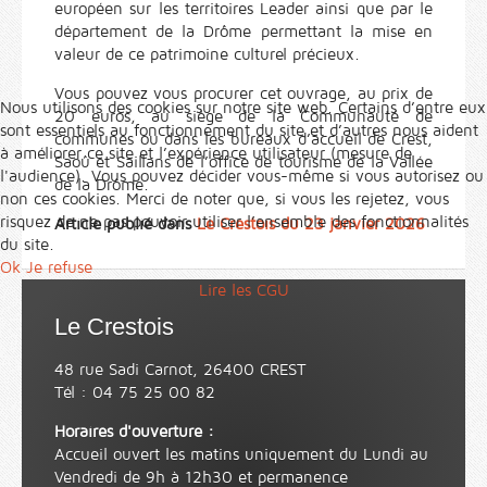
européen sur les territoires Leader ainsi que par le
département de la Drôme permettant la mise en
valeur de ce patrimoine culturel précieux.
Vous pouvez vous procurer cet ouvrage, au prix de
Nous utilisons des cookies sur notre site web. Certains d’entre eux
20 euros, au siège de la Communauté de
sont essentiels au fonctionnement du site et d’autres nous aident
communes ou dans les bureaux d’accueil de Crest,
à améliorer ce site et l’expérience utilisateur (mesure de
Saoû et Saillans de l’office de tourisme de la Vallée
l'audience). Vous pouvez décider vous-même si vous autorisez ou
de la Drôme.
non ces cookies. Merci de noter que, si vous les rejetez, vous
risquez de ne pas pouvoir utiliser l’ensemble des fonctionnalités
Article publié dans
Le Crestois du 23 janvier 2026
du site.
Ok
Je refuse
Lire les CGU
Le Crestois
48 rue Sadi Carnot, 26400 CREST
Tél : 04 75 25 00 82
Horaires d'ouverture :
Accueil ouvert les matins uniquement du Lundi au
Vendredi de 9h à 12h30 et permanence