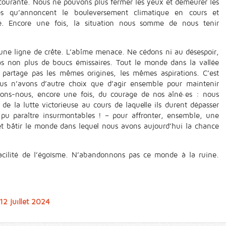
courante. Nous ne pouvons plus fermer les yeux et demeurer les
res qu’annoncent le bouleversement climatique en cours et
ité. Encore une fois, la situation nous somme de nous tenir
 une ligne de crête. L’abîme menace. Ne cédons ni au désespoir,
as non plus de boucs émissaires. Tout le monde dans la vallée
 partage pas les mêmes origines, les mêmes aspirations. C’est
Nous n’avons d’autre choix que d’agir ensemble pour maintenir
pirons-nous, encore une fois, du courage de nos aîné·es : nous
de la lutte victorieuse au cours de laquelle ils durent dépasser
t pu paraître insurmontables ! – pour affronter, ensemble, une
et bâtir le monde dans lequel nous avons aujourd’hui la chance
facilité de l’égoïsme. N’abandonnons pas ce monde à la ruine.
12 juillet 2024