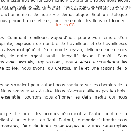
 sont essentiels au fonctionnement du site et d’autres nous aident 
n ces cookies. Merci de noter que, si vous les rejetez, vous risqu
débat public apaisé et pluriel, indispensable à l’exercice d’une
 fonctionnement de notre vie démocratique. Seul un dialogue
us permettra de retisser, tous ensemble, les liens qui fondent
Lire les CGU
es. Comment, d’ailleurs, aujourd’hui, pourrait-on feindre d’en
lopante, explosion du nombre de travailleurs et de travailleuses
uvrissement généralisé du monde paysan, déliquescence de nos
rfois, de notre argent public, inégalité devant l’impôt… Sans
ris avec lesquels, trop souvent, nos
« élites »
considèrent les
te colère, nous avons, au Crestois, mille et une raisons de la
elles ne sauraient pour autant nous conduire sur les chemins de la
 Nous avons mieux à faire. Nous n’avons d’ailleurs pas le choix.
 ensemble, pourrons-nous affronter les défis inédits qui nous
Europe. Le bruit des bombes résonnent à l’autre bout de la
lent à un rythme terrifiant. Partout, le monde s’effondre sous
 monstres, feux de forêts gigantesques et autres catastrophes