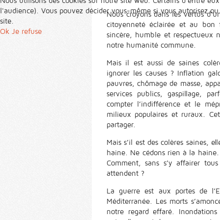
Nous utilisons des cookies sur notre site web. Certains d’entre eux
l'audience). Vous pouvez décider vous-même si vous autorisez ou no
Nous croyons dans les vertus d’un 
site.
citoyenneté éclairée et au bon
Ok
Je refuse
sincère, humble et respectueux no
notre humanité commune.
Mais il est aussi de saines colèr
ignorer les causes ? Inflation ga
pauvres, chômage de masse, appa
services publics, gaspillage, pa
compter l’indifférence et le mép
milieux populaires et ruraux. Cet
partager.
Mais s’il est des colères saines, 
haine. Ne cédons rien à la haine.
Comment, sans s’y affairer tous
attendent ?
La guerre est aux portes de l’
Méditerranée. Les morts s’amoncel
notre regard effaré. Inondations