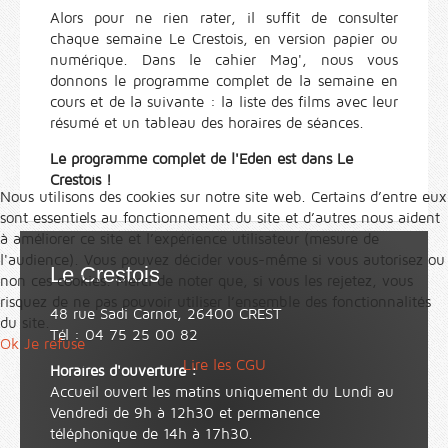
Alors pour ne rien rater, il suffit de consulter
chaque semaine Le Crestois, en version papier ou
numérique. Dans le cahier Mag', nous vous
donnons le programme complet de la semaine en
cours et de la suivante : la liste des films avec leur
résumé et un tableau des horaires de séances.
Le programme complet de l'Eden est dans Le
Crestois !
Nous utilisons des cookies sur notre site web. Certains d’entre eux
sont essentiels au fonctionnement du site et d’autres nous aident
à améliorer ce site et l’expérience utilisateur (mesure de
l'audience). Vous pouvez décider vous-même si vous autorisez ou
Le Crestois
non ces cookies. Merci de noter que, si vous les rejetez, vous
risquez de ne pas pouvoir utiliser l’ensemble des fonctionnalités
48 rue Sadi Carnot, 26400 CREST
du site.
Tél : 04 75 25 00 82
Ok
Je refuse
Lire les CGU
Horaires d'ouverture :
Accueil ouvert les matins uniquement du Lundi au
Vendredi de 9h à 12h30 et permanence
téléphonique de 14h à 17h30.