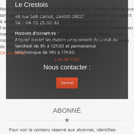
Le Crestois
Nous utilisons des cookies sur notre site web. Certains d’entre eux
sont essentiels au fonctionnement du site et d’autres nous aident
48 rue Sadi Carnot, 26400 CREST
à améliorer ce site et l’expérience utilisateur (mesure de
Tél : 04 75 25 00 82
l'audience). Vous pouvez décider vous-même si vous autorisez ou
Horaires d'ouverture :
non ces cookies. Merci de noter que, si vous les rejetez, vous
Accueil ouvert les matins uniquement du Lundi au
risquez de ne pas pouvoir utiliser l’ensemble des fonctionnalités
Vendredi de 9h à 12h30 et permanence
du site.
téléphonique de 14h à 17h30.
Ok
Je refuse
Lire les CGU
Nous contacter :
Journal
ABONNÉ
Pour voir le contenu réservé aux abonnés, identifiez-