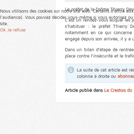
Le préfet de la Drôme Thierry De
Nous utilisons des cookies sur notre site web. Certains d’entre eux
l'audience). Vous pouvez décider vous-même si vous autorisez ou no
C’est un rendez-vous auquel les 
site.
s’habituer : le préfet Thierry 
Ok
Je refuse
notamment en ce qui concerne la 
engagé depuis son arrivée, il y a 
Dans un bilan d’étape de rentré
place contre l’insécurité et le traf
La suite de cet article est
colonne à droite ou
abonne
Article publié dans
Le Crestois d