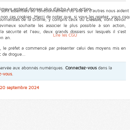
vimeux entend donner plus d’écho à son action.
 sont essentiels au fonctionnement du site et d’autres nous aident 
n ces cookies. Merci de noter que, si vous les rejetez, vous risqu
journalistes de la Drôme, y compris ceux du
Crestois
, vont devoir
Devimeux souhaite les associer le plus possible à son action,
sécurité et l’eau, deux grands dossiers sur lesquels il s’est
Lire les CGU
un an.
e, le préfet a commencé par présenter celui des moyens mis en
ic de drogue...
 réservée aux abonnés numériques.
Connectez-vous
dans la
z-vous
.
u 20 septembre 2024