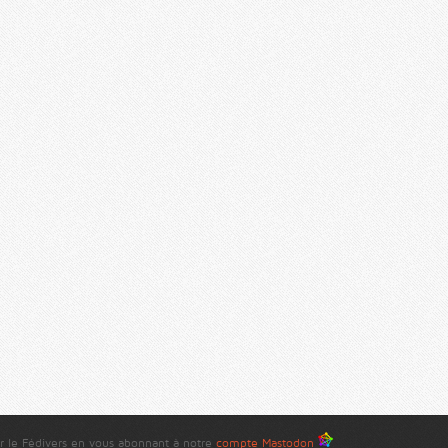
r le Fédivers en vous abonnant à notre
compte Mastodon