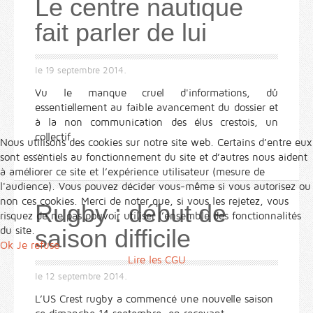
Le centre nautique
fait parler de lui
le
19 septembre 2014
.
Vu le manque cruel d'informations, dû
essentiellement au faible avancement du dossier et
à la non communication des élus crestois, un
collectif
Nous utilisons des cookies sur notre site web. Certains d’entre eux
...
sont essentiels au fonctionnement du site et d’autres nous aident
à améliorer ce site et l’expérience utilisateur (mesure de
l'audience). Vous pouvez décider vous-même si vous autorisez ou
non ces cookies. Merci de noter que, si vous les rejetez, vous
Rugby : début de
risquez de ne pas pouvoir utiliser l’ensemble des fonctionnalités
saison difficile
du site.
Ok
Je refuse
Lire les CGU
le
12 septembre 2014
.
L’US Crest rugby a commencé une nouvelle saison