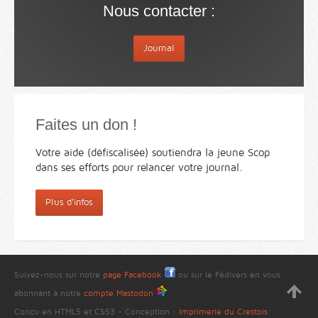
Nous contacter :
Journal
Faites un don !
Votre aide (défiscalisée) soutiendra la jeune Scop
dans ses efforts pour relancer votre journal.
Plus d'infos
Suivez-nous sur notre
page Facebook
ou sur le Fédivers en vous
abonnant à notre
compte Mastodon
Conçu en HTML5 et CSS3 - Conception :
Imprimerie du Crestois