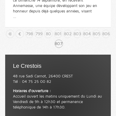
ce dimanche 14 septembre, en recevant
Annemasse, une équipe développant son jeu en
honneur depuis déjà quelques années, visant
...
but
«
798
799
80
801
802
803
804
805
806
0
807
Le Crestois
48 rue Sadi Carnot, 26400 CREST
Tél : 04 75 25 00 82
Horaires d'ouverture :
Accueil ouvert les matins uniquement du Lundi au
Vendredi de 9h à 12h30 et permanence
téléphonique de 14h à 17h30.